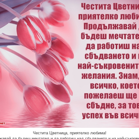
Честита Цветница, приятелко любима!
авай да бъдеш мечтател и да работиш над сбъдването и на най-съкров